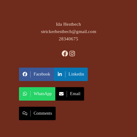
Ida Hestbech
strickerhestbech@gmail.com
28340675
Facebook
Instagram
Facebook
Linkedin
WhatsApp
Email
Comments