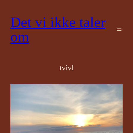
Spring
til
Det vi ikke taler
indhold
om
tvivl