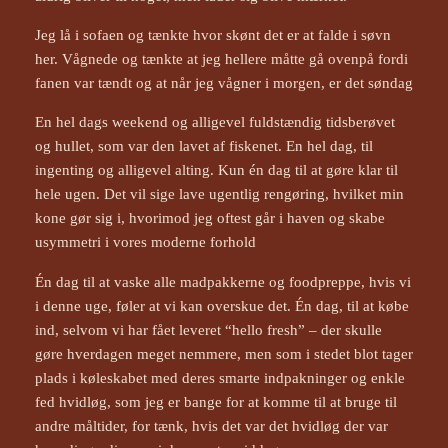
Jeg lå i sofaen og tænkte hvor skønt det er at falde i søvn
her. Vågnede og tænkte at jeg hellere måtte gå ovenpå fordi
fanen var tændt og at når jeg vågner i morgen, er det søndag
En hel dags weekend og alligevel fuldstændig tidsberøvet
og hullet, som var den lavet af fiskenet. En hel dag, til
ingenting og alligevel alting. Kun én dag til at gøre klar til
hele ugen. Det vil sige lave ugentlig rengøring, hvilket min
kone gør sig i, hvorimod jeg oftest går i haven og skabe
usymmetri i vores moderne forhold
Én dag til at vaske alle madpakkerne og foodpreppe, hvis vi
i denne uge, føler at vi kan overskue det. Én dag, til at købe
ind, selvom vi har fået leveret “hello fresh” – der skulle
gøre hverdagen meget nemmere, men som i stedet blot tager
plads i køleskabet med deres smarte indpakninger og enkle
fed hvidløg, som jeg er bange for at komme til at bruge til
andre måltider, for tænk, hvis det var det hvidløg der var