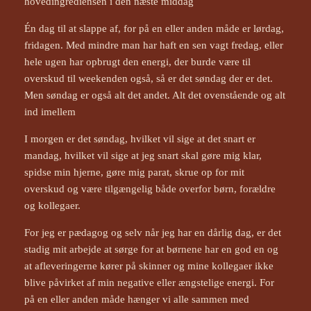
hovedingrediensen i den næste middag
Én dag til at slappe af, for på en eller anden måde er lørdag,
fridagen. Med mindre man har haft en sen vagt fredag, eller
hele ugen har opbrugt den energi, der burde være til
overskud til weekenden også, så er det søndag der er det.
Men søndag er også alt det andet. Alt det ovenstående og alt
ind imellem
I morgen er det søndag, hvilket vil sige at det snart er
mandag, hvilket vil sige at jeg snart skal gøre mig klar,
spidse min hjerne, gøre mig parat, skrue op for mit
overskud og være tilgængelig både overfor børn, forældre
og kollegaer.
For jeg er pædagog og selv når jeg har en dårlig dag, er det
stadig mit arbejde at sørge for at børnene har en god en og
at afleveringerne kører på skinner og mine kollegaer ikke
blive påvirket af min negative eller ængstelige energi. For
på en eller anden måde hænger vi alle sammen med