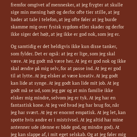
fremfor omgivet af mennesker, at jeg frygter at skulle
sige min mening højt og derfor ofte tier stille, at jeg
hader at tale i telefon, at jeg ofte føler at jeg burde
skamme mig over fysisk sygdom eller skader og derfor
ikke siger det højt, at jeg ikke er god nok, som jeg er.
Og samtidig er det heldigvis ikke kun disse tanker,
som fylder. Det er også: at jeg er lige, som jeg skal
være. At jeg godt må være her. At jeg er god nok og ikke
skal ændre på mig selv, for at passe ind. At jeg er god
til at lytte. At jeg elsker at være kreativ. At jeg godt
kan lide at synge. At jeg godt kan lide mit job. At jeg
godt må se ud, som jeg gør og at min familie ikke
elsker mig mindre, selvom jeg er tyk. At jeg har en
fantastisk kone. At jeg ved hvad jeg har brug for, når
jeg har svært. At jeg er enormt empatisk. At jeg let, kan
spotte hvis andre er i mistrivsel. At jeg altid har mine
antenner ude (denne er både god, og mindre god). At
jeg kan slappe af, i mit eget selskab. Og at jeg føler mig