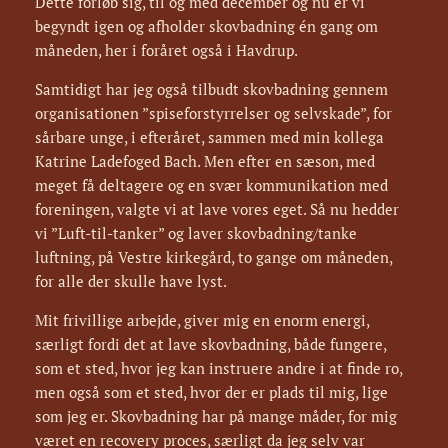
Dette forløb sig, til og med december og nu er vi
begyndt igen og afholder skovbadning én gang om
måneden, her i foråret også i Havdrup.
Samtidigt har jeg også tilbudt skovbadning gennem
organisationen ”spiseforstyrrelser og selvskade”, for
sårbare unge, i efteråret, sammen med min kollega
Katrine Ladefoged Bach. Men efter en sæson, med
meget få deltagere og en svær kommunikation med
foreningen, valgte vi at lave vores eget. Så nu hedder
vi ”Luft-til-tanker” og laver skovbadning/tanke
luftning, på Vestre kirkegård, to gange om måneden,
for alle der skulle have lyst.
Mit frivillige arbejde, giver mig en enorm energi,
særligt fordi det at lave skovbadning, både fungere,
som et sted, hvor jeg kan instruere andre i at finde ro,
men også som et sted, hvor der er plads til mig, lige
som jeg er. Skovbadning har på mange måder, for mig
været en recovery proces, særligt da jeg selv var