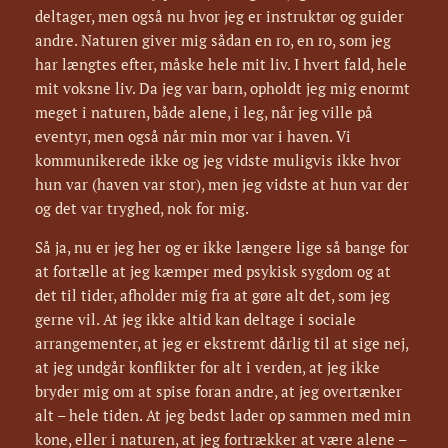
deltager, men også nu hvor jeg er instruktør og guider
andre. Naturen giver mig sådan en ro, en ro, som jeg
har længtes efter, måske hele mit liv. I hvert fald, hele
mit voksne liv. Da jeg var barn, opholdt jeg mig enormt
meget i naturen, både alene, i leg, når jeg ville på
eventyr, men også når min mor var i haven. Vi
kommunikerede ikke og jeg vidste muligvis ikke hvor
hun var (haven var stor), men jeg vidste at hun var der
og det var tryghed, nok for mig.
Så ja, nu er jeg her og er ikke længere lige så bange for
at fortælle at jeg kæmper med psykisk sygdom og at
det til tider, afholder mig fra at gøre alt det, som jeg
gerne vil. At jeg ikke altid kan deltage i sociale
arrangementer, at jeg er ekstremt dårlig til at sige nej,
at jeg undgår konflikter for alt i verden, at jeg ikke
bryder mig om at spise foran andre, at jeg overtænker
alt – hele tiden. At jeg bedst lader op sammen med min
kone, eller i naturen, at jeg fortrækker at være alene –