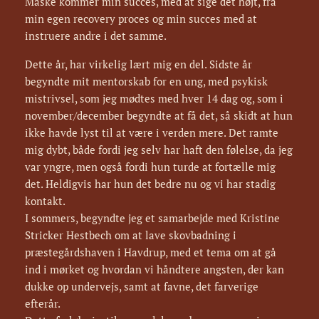
Måske kommer min succes, med at sige det højt, fra
min egen recovery proces og min succes med at
instruere andre i det samme.
Dette år, har virkelig lært mig en del. Sidste år
begyndte mit mentorskab for en ung, med psykisk
mistrivsel, som jeg mødtes med hver 14 dag og, som i
november/december begyndte at få det, så skidt at hun
ikke havde lyst til at være i verden mere. Det ramte
mig dybt, både fordi jeg selv har haft den følelse, da jeg
var yngre, men også fordi hun turde at fortælle mig
det. Heldigvis har hun det bedre nu og vi har stadig
kontakt.
I sommers, begyndte jeg et samarbejde med Kristine
Stricker Hestbech om at lave skovbadning i
præstegårdshaven i Havdrup, med et tema om at gå
ind i mørket og hvordan vi håndtere angsten, der kan
dukke op undervejs, samt at favne, det farverige
efterår.