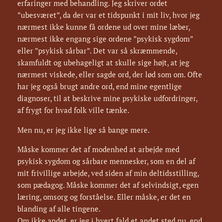
erfaringer med behandling. Jeg skriver ordet
”ubesværet”, da der var et tidspunkt i mit liv, hvor jeg
nærmest ikke kunne få ordene ud over mine læber,
nærmest ikke engang sige ordene ”psykisk sygdom”
eller ”psykisk sårbar”. Det var så skræmmende,
skamfuldt og ubehageligt at skulle sige højt, at jeg
nærmest viskede, eller sagde ord, der lød som om. Ofte
har jeg også brugt andre ord, end mine egentlige
diagnoser, til at beskrive mine psykiske udfordringer,
af frygt for hvad folk ville tænke.
Men nu, er jeg ikke lige så bange mere.
Måske kommer det af modenhed at arbejde med
psykisk sygdom og sårbare mennesker, som en del af
mit frivillige arbejde, ved siden af min deltidsstilling,
som pædagog. Måske kommer det af selvindsigt, egen
læring, omsorg og forståelse. Eller måske, er det en
blanding af alle tingene.
Om ikke andet, er jeg i hvert fald et andet sted nu, end